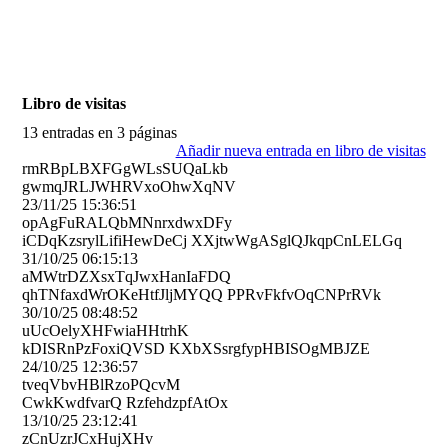
Libro de visitas
13 entradas en 3 páginas
Añadir nueva entrada en libro de visitas
rmRBpLBXFGgWLsSUQaLkb
gwmqJRLJWHRVxoOhwXqNV
23/11/25
15:36:51
opAgFuRALQbMNnrxdwxDFy
iCDqKzsrylLifiHewDeCj XXjtwWgASglQJkqpCnLELGq
31/10/25
06:15:13
aMWtrDZXsxTqJwxHanIaFDQ
qhTNfaxdWrOKeHtfJljMYQQ PPRvFkfvOqCNPrRVk
30/10/25
08:48:52
uUcOelyXHFwiaHHtrhK
kDISRnPzFoxiQVSD KXbXSsrgfypHBISOgMBJZE
24/10/25
12:36:57
tveqVbvHBlRzoPQcvM
CwkKwdfvarQ RzfehdzpfAtOx
13/10/25
23:12:41
zCnUzrJCxHujXHv