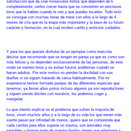
satisfacción que da criar minúsculos loritos que dependen de ti
completamente, verlos crecer hasta que se convierten en preciosos
loros que te hablan cuando te ven y que puedes tocarlos. Todo esto
se consigue con muchas horas de tratar con ellos a lo largo de 4
meses de cría que es la etapa más importante y la base de su futuro
carácter y formación, en la cual reciben cariño y estrictos cuidados.
Y para los que querais disfrutar de un ejemplar como mascota
deciros que recomiendo que se tengan en pareja ya que es como son
más felices y no dependen exclusivamente de las personas, de este
modo se sienten loros y se evitan futuros problemas cuando se
hacen adultos. Por este motivo no pierden la docilidad con sus
dueños si se siguen tratando de cerca habitualmente. Por mi
experiencia hemos formado parejas de las diferentes especies que
tenemos, ya llevan años juntos incluso algunos ya son reproductores
y siguen siendo dóciles con nosotros, los podemos coger y
manipular.
Lo que intento explicar es el problema que sufren la mayoría de
loros, viven muchos años y a lo largo de su vida los que tienen más
suerte pasan por infinidad de manos, quiero que se comprenda que
cada cambio para ellos supone un trauma, son animales muy
sensibles y forman parte de nuestra familia, tienen que adaptarse a