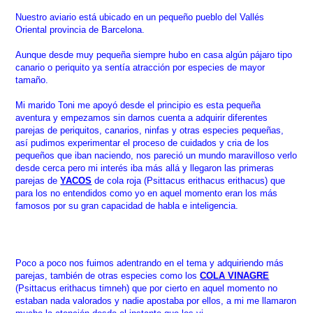
Nuestro aviario está ubicado en un pequeño pueblo d
el Vallés
Oriental provincia de Barcelona.
Aunque desde muy pequeña siempre hubo en casa algún pájaro tipo
canario o periquito ya sentía atracción por especies de mayor
tamaño.
Mi marido Toni me apoyó desde el principio es esta pequeña
aventura y empezamos sin darnos cuenta a adquirir diferentes
parejas de periquitos, canarios, ninfas y otras especies pequeñas,
así pudimos experimentar el proceso de cuidados y cria de los
pequeños que iban naciendo, nos pareció un mundo maravilloso verlo
desde cerca pero mi interés iba más allá y llegaron las primeras
parejas de
YACOS
de cola roja (Psittacus erithacus erithacus) que
para los no entendidos como yo en aquel momento eran los más
famosos por su gran capacidad de habla e inteligencia.
Poco a
p
oco nos fuimos adentrando en el tema y adquiriendo más
parejas, también de otras especies como los
COLA VINAGRE
(Psittacus erithacus timneh) que por cierto en aquel momento no
estaban nada valorados y nadie apostaba por ellos, a mi me llamaron