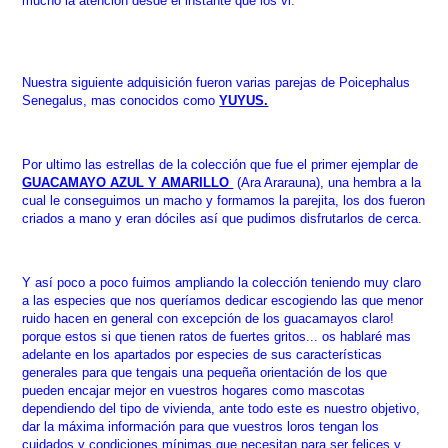
mucho la atención desde el instante que los vi.
Nuestra siguiente adquisición fueron varias parejas de Poicephalus
Senegalus, mas conocidos como
YUYUS.
Por ultimo las estrellas de la colección que fue el primer ejemplar de
GUACAMAYO AZUL Y AMARILLO
(Ara Ararauna), una hembra a la
cual le conseguimos un macho y formamos la parejita, los dos fueron
criados a mano y eran dóciles así que pudimos disfrutarlos de cerca.
Y así poco a poco fuimos ampliando la colección teniendo muy claro
a las especies que nos queríamos dedicar escogiendo las que menor
ruido hacen en general con excepción de los guacamayos claro!
porque estos si que tienen ratos de fuertes gritos... os hablaré mas
adelante en los apartados por especies de sus características
generales para que tengais una pequeña orientación de los que
pueden encajar mejor en vuestros hogares como mascotas
dependiendo del tipo de vivienda, ante todo este es nuestro objetivo,
dar la máxima información para que vuestros loros tengan los
cuidados y condiciones mínimas que necesitan para ser felices y